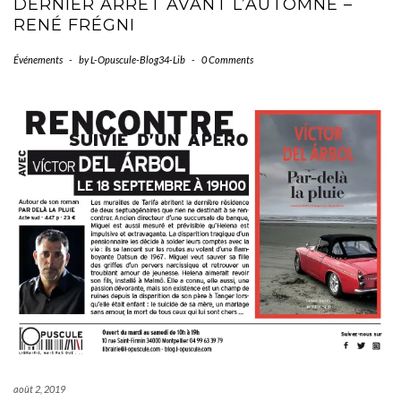
DERNIER ARRÊT AVANT L’AUTOMNE –
RENÉ FRÉGNI
Événements
-
by
L-Opuscule-Blog34-Lib
-
0 Comments
août 2, 2019