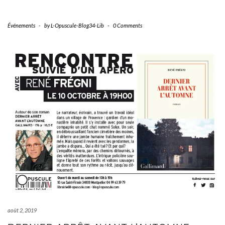
Événements
-
by
L-Opuscule-Blog34-Lib
-
0 Comments
août 2, 2019