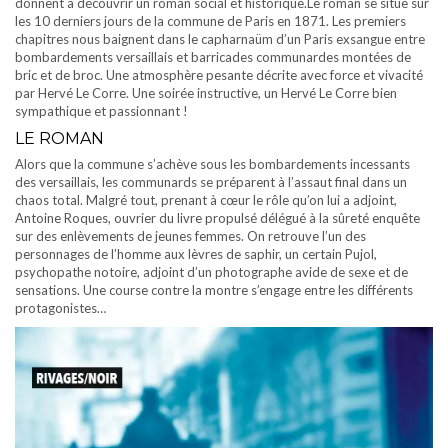
donnent à découvrir un roman social et historique.Le roman se situe sur
les 10 derniers jours de la commune de Paris en 1871. Les premiers
chapitres nous baignent dans le capharnaüm d’un Paris exsangue entre
bombardements versaillais et barricades communardes montées de
bric et de broc. Une atmosphère pesante décrite avec force et vivacité
par Hervé Le Corre. Une soirée instructive, un Hervé Le Corre bien
sympathique et passionnant !
LE ROMAN
Alors que la commune s’achève sous les bombardements incessants
des versaillais, les communards se préparent à l’assaut final dans un
chaos total. Malgré tout, prenant à cœur le rôle qu’on lui a adjoint,
Antoine Roques, ouvrier du livre propulsé délégué à la sûreté enquête
sur des enlèvements de jeunes femmes. On retrouve l’un des
personnages de l’homme aux lèvres de saphir, un certain Pujol,
psychopathe notoire, adjoint d’un photographe avide de sexe et de
sensations. Une course contre la montre s’engage entre les différents
protagonistes…