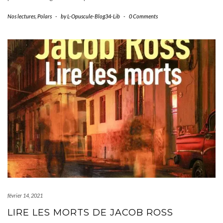
Nos lectures
,
Polars
-
by
L-Opuscule-Blog34-Lib
-
0 Comments
février 14, 2021
LIRE LES MORTS DE JACOB ROSS