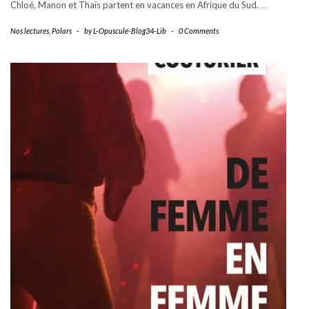
Chloé, Manon et Thaïs partent en vacances en Afrique du Sud.
…
Nos lectures
,
Polars
-
by
L-Opuscule-Blog34-Lib
-
0 Comments