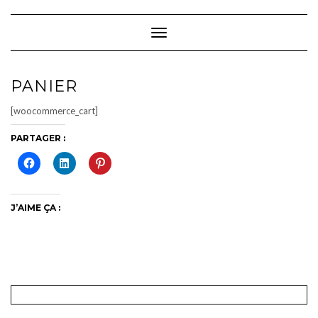
Skip
to
content
Toggle Navigation
PANIER
[woocommerce_cart]
PARTAGER :
J’AIME ÇA :