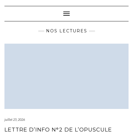
Skip
to
content
Toggle Navigation
NOS LECTURES
juillet 25, 2026
LETTRE D’INFO N°2 DE L’OPUSCULE