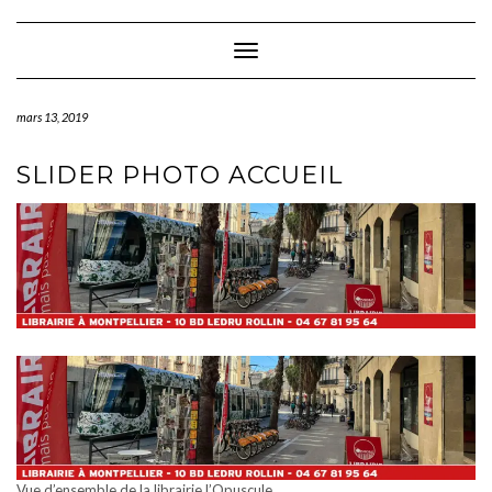
Skip
to
content
Toggle Navigation
mars 13, 2019
SLIDER PHOTO ACCUEIL
Vue d’ensemble de la librairie l’Opuscule