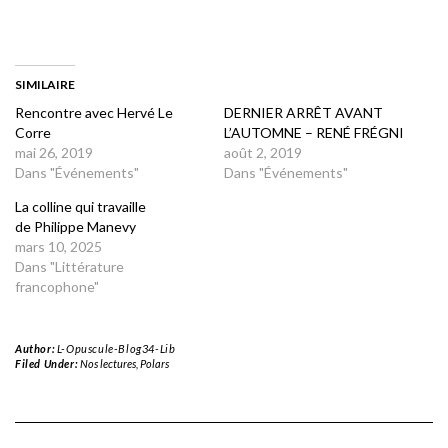
SIMILAIRE
Rencontre avec Hervé Le
DERNIER ARRÊT AVANT
Corre
L’AUTOMNE – RENÉ FRÉGNI
mai 26, 2019
août 2, 2019
Dans "Événements"
Dans "Événements"
La colline qui travaille
de Philippe Manevy
mars 10, 2025
Dans "Littérature
francophone"
Author:
L-Opuscule-Blog34-Lib
Filed Under:
Nos lectures
,
Polars