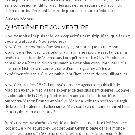
sans concession en dit long sur les abus et les espoirs de chacun. Un
shémat particulièrement bien rodé pour une lecture trépidante.
Waldeck Moreau
QUATRIÈME DE COUVERTURE
Une mémoire inépuisable, des capacités démultipliées, que feriez
vous à la place de Ned Sweeney?
New York, de nos jours. Ray Sweeney ignore presque tout de son
grand-père Ned. Sauf que celui-ci a mis fin à ses jours en sautant par la
fenêtre d’un hôtel de Manhattan. Lorsqu’il rencontre Clay Proctor, ex-
conseiller de Richard Nixon qui semble avoir bien connu Ned, celui-ci a
une autre histoire à raconter : celle d’une drogue mystérieuse
expérimentée par la CIA, démultipliant l’intelligence de ses utilisateurs.
New York, années 1950. Employé dans une agence de publicité de
Madison Avenue, Ned vit une expérience des plus particulières. Cobaye
involontaire de la CIA, il pénètre les arcanes de la haute société,
rencontre Marlon Brando et Marilyn Monroe, voit son horizon s’élargir
de façon littéralement hallucinante. Mais combien de temps peut-il tenir
un tel rythme, et à quel prix ?
Après
Champs de ténèbres
, adapté au cinéma sous le titre
Limitless
avec
Robert De Niro et Bradley Cooper, Alan Glynn plonge dans le monde
caché des années 1950, celui des riches et des puissants, peuplé de