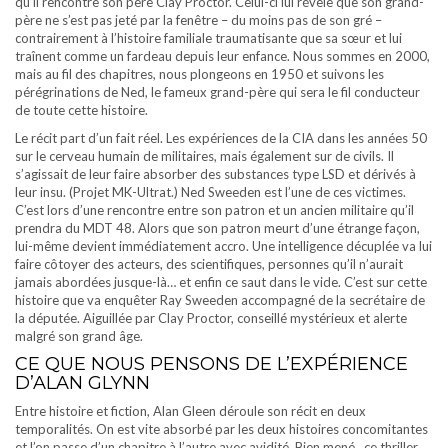
qu’il rencontre son père Clay Proctor. Celui-ci lui révèle que son grand-
père ne s’est pas jeté par la fenêtre – du moins pas de son gré –
contrairement à l’histoire familiale traumatisante que sa sœur et lui
traînent comme un fardeau depuis leur enfance. Nous sommes en 2000,
mais au fil des chapitres, nous plongeons en 1950 et suivons les
pérégrinations de Ned, le fameux grand-père qui sera le fil conducteur
de toute cette histoire.
Le récit part d’un fait réel. Les expériences de la CIA dans les années 50
sur le cerveau humain de militaires, mais également sur de civils. Il
s’agissait de leur faire absorber des substances type LSD et dérivés à
leur insu. (Projet MK-Ultrat.) Ned Sweeden est l’une de ces victimes.
C’est lors d’une rencontre entre son patron et un ancien militaire qu’il
prendra du MDT 48. Alors que son patron meurt d’une étrange façon,
lui-même devient immédiatement accro. Une intelligence décuplée va lui
faire côtoyer des acteurs, des scientifiques, personnes qu’il n’aurait
jamais abordées jusque-là… et enfin ce saut dans le vide. C’est sur cette
histoire que va enquêter Ray Sweeden accompagné de la secrétaire de
la députée. Aiguillée par Clay Proctor, conseillé mystérieux et alerte
malgré son grand âge.
CE QUE NOUS PENSONS DE L’EXPÉRIENCE
D’ALAN GLYNN
Entre histoire et fiction, Alan Gleen déroule son récit en deux
temporalités. On est vite absorbé par les deux histoires concomitantes
et l’on passe d’un chapitre à l’autre avec avidité. Bien mené, ce thriller