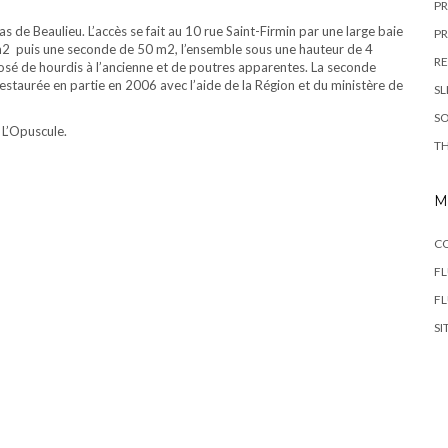
PR
Pas de Beaulieu. L’accès se fait au 10 rue Saint-Firmin par une large baie
PR
m2
puis une seconde de 50 m2, l’ensemble sous une hauteur de 4
R
posé de hourdis à l’ancienne et de poutres apparentes. La seconde
, restaurée en partie en 2006 avec l’aide de la Région et du ministère de
SL
SO
e L’Opuscule.
TH
M
C
FL
F
SI