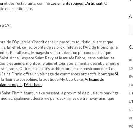
eu
et des restaurants, comme
Les enfants rouges
,
L’Artichaut
. On
iste et un antiquaire.
A
h à 19h
Ar
ibrairie L’Opuscule s’inscrit dans un parcours touristique, artistique
C
s. En effet, ce lieu profite de sa proximité avec l’Arc de triomphe, le
antes. Par ailleurs, le magasin s’inscrit dans un parcours artistique
int-Anne, l’espace Saint-Ravy et le musée Fabre, sans oublier les
AC
ier très animé, montpelliérains et touristes aiment à déambuler entre
ES
restaurants. Outre les qualités architecturales de l’environnement du
rue Saint-Firmin offre un voisinage de commerces attractifs, boutique
Si
É
, la fleuriste Joséphine, la boutique My Cup Cake,
Artisans du
nfants rouges
,
L’Artichaut
.
EX
rue Saint-Firmin étant un axe passant, à proximité de plusieurs parkings,
LI
immédiat. Également desservie par deux lignes de tramway ainsi que
L
NO
PL
P