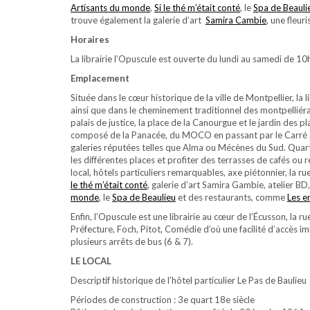
Artisants du monde
,
Si le thé m’était conté
, le
Spa de Beauli
trouve également la galerie d’art
Samira Cambie
, une fleur
Horaires
La librairie l’Opuscule est ouverte du lundi au samedi de 10
Emplacement
Située dans le cœur historique de la ville de Montpellier, la l
ainsi que dans le cheminement traditionnel des montpelliérain
palais de justice, la place de la Canourgue et le jardin des pl
composé de la Panacée, du MOCO en passant par le Carré Sa
galeries réputées telles que Alma ou Mécènes du Sud. Quart
les différentes places et profiter des terrasses de cafés ou 
local, hôtels particuliers remarquables, axe piétonnier, la 
le thé m’était conté
, galerie d’art Samira Gambie, atelier BD
monde
, le
Spa de Beaulieu
et des restaurants, comme
Les e
Enfin, l’Opuscule est une librairie au cœur de l’Écusson, la 
Préfecture, Foch, Pitot, Comédie d’où une facilité d’accès 
plusieurs arrêts de bus (6 & 7).
LE LOCAL
Descriptif historique de l’hôtel particulier Le Pas de Baulieu
Périodes de construction : 3e quart 18e siècle