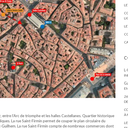
LE
CO
LI
LE
CO
CA
C
L-
IN
Ga
EN
26
DE
CO
À 
, entre l’Arc de triomphe et les halles Castellanes. Quartier historique
liques. La rue Saint-Firmin permet de couper le plan circulaire du
LE
aint-Guilhem. La rue Saint-Firmin compte de nombreux commerces dont
SI