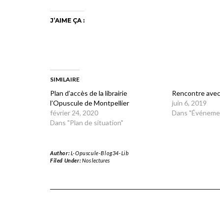
J’AIME ÇA :
SIMILAIRE
Plan d’accès de la librairie
Rencontre avec
l’Opuscule de Montpellier
juin 6, 2019
février 24, 2020
Dans "Événeme
Dans "Plan de situation"
Author:
L-Opuscule-Blog34-Lib
Filed Under:
Nos lectures