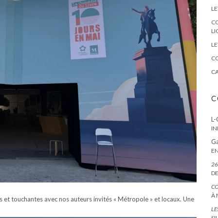
LE
CO
LI
LE
CO
CA
C
L-
IN
Ga
EN
26
DE
CO
À 
es et touchantes avec nos auteurs invités « Métropole » et locaux. Une
LE
SI