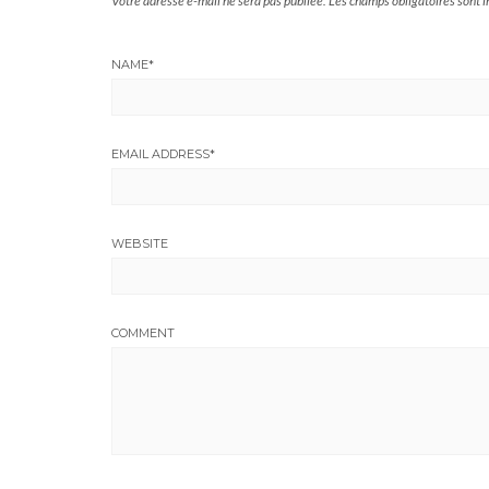
Votre adresse e-mail ne sera pas publiée.
Les champs obligatoires sont 
NAME
*
EMAIL ADDRESS
*
WEBSITE
COMMENT