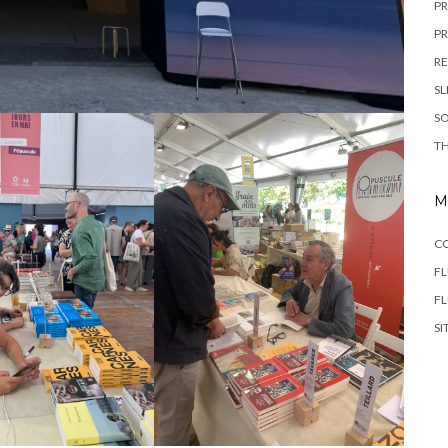
PR
PR
R
SL
SO
TH
M
C
FL
F
SI