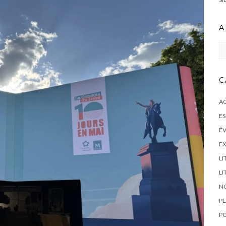
A
Ar
C
AC
ES
É
EX
LI
L
NO
PL
P