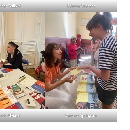
ther Teillard
Etienne Cuenant
arie NDiaye
Vanessa Springora