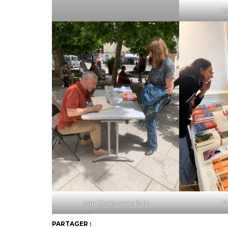
Es
Jean-Chrristophe Rufin
M
PARTAGER :