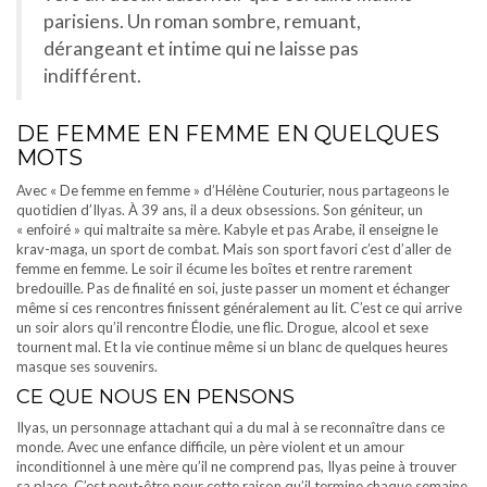
parisiens. Un roman sombre, remuant,
dérangeant et intime qui ne laisse pas
indifférent.
DE FEMME EN FEMME EN QUELQUES
MOTS
Avec « De femme en femme » d’Hélène Couturier, nous partageons le
quotidien d’Ilyas. À 39 ans, il a deux obsessions. Son géniteur, un
« enfoiré » qui maltraite sa mère. Kabyle et pas Arabe, il enseigne le
krav-maga, un sport de combat. Mais son sport favori c’est d’aller de
femme en femme. Le soir il écume les boîtes et rentre rarement
bredouille. Pas de finalité en soi, juste passer un moment et échanger
même si ces rencontres finissent généralement au lit. C’est ce qui arrive
un soir alors qu’il rencontre Élodie, une flic. Drogue, alcool et sexe
tournent mal. Et la vie continue même si un blanc de quelques heures
masque ses souvenirs.
CE QUE NOUS EN PENSONS
Ilyas, un personnage attachant qui a du mal à se reconnaître dans ce
monde. Avec une enfance difficile, un père violent et un amour
inconditionnel à une mère qu’il ne comprend pas, Ilyas peine à trouver
sa place. C’est peut-être pour cette raison qu’il termine chaque semaine