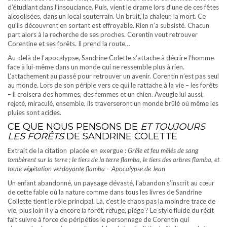
d’étudiant dans l’insouciance. Puis, vient le drame lors d’une de ces fêtes
alcoolisées, dans un local souterrain. Un bruit, la chaleur, la mort. Ce
qu’ils découvrent en sortant est effroyable. Rien n’a subsisté. Chacun
part alors à la recherche de ses proches. Corentin veut retrouver
Corentine et ses forêts. Il prend la route…
Au-delà de l’apocalypse, Sandrine Colette s’attache à décrire l’homme
face à lui-même dans un monde qui ne ressemble plus à rien.
L’attachement au passé pour retrouver un avenir. Corentin n’est pas seul
au monde. Lors de son périple vers ce qui le rattache à la vie – les forêts
– il croisera des hommes, des femmes et un chien. Aveugle lui aussi,
rejeté, miraculé, ensemble, ils traverseront un monde brûlé où même les
pluies sont acides.
CE QUE NOUS PENSONS DE
ET TOUJOURS
LES FORÊTS
DE SANDRINE COLETTE
Extrait de la citation
placée en exergue :
Grêle et feu mêlés de sang
tombèrent sur la terre ; le tiers de la terre flamba, le tiers des arbres flamba, et
toute végétation verdoyante flamba –
Apocalypse de Jean
Un enfant abandonné, un paysage dévasté, l’abandon s’inscrit au cœur
de cette fable où la nature comme dans tous les livres de Sandrine
Collette tient le rôle principal. Là, c’est le chaos pas la moindre trace de
vie, plus loin il y a encore la forêt, refuge, piège ? Le style fluide du récit
fait suivre à force de péripéties le personnage de Corentin qui