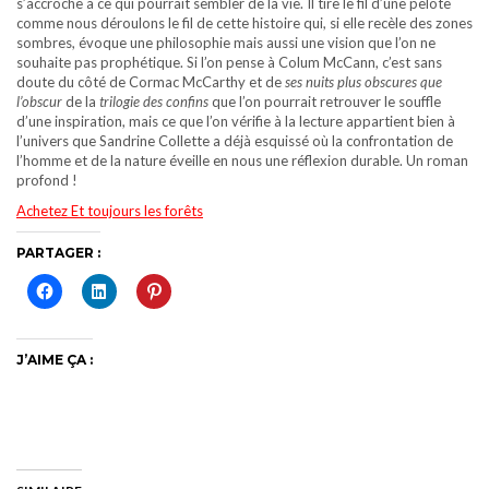
s’accroche à ce qui pourrait sembler de la vie. Il tire le fil d’une pelote
comme nous déroulons le fil de cette histoire qui, si elle recèle des zones
sombres, évoque une philosophie mais aussi une vision que l’on ne
souhaite pas prophétique. Si l’on pense à Colum McCann, c’est sans
doute du côté de Cormac McCarthy et de
ses nuits plus obscures que
l’obscur
de la
trilogie des confins
que l’on pourrait retrouver le souffle
d’une inspiration, mais ce que l’on vérifie à la lecture appartient bien à
l’univers que Sandrine Collette a déjà esquissé où la confrontation de
l’homme et de la nature éveille en nous une réflexion durable. Un roman
profond !
Achetez Et toujours les forêts
PARTAGER :
J’AIME ÇA :