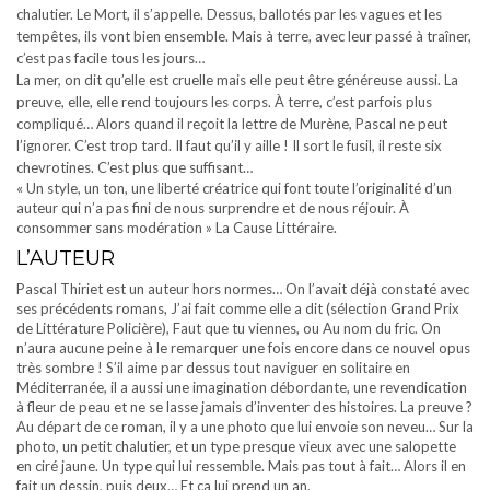
chalutier. Le Mort, il s’appelle. Dessus, ballotés par les vagues et les
tempêtes, ils vont bien ensemble. Mais à terre, avec leur passé à traîner,
c’est pas facile tous les jours…
La mer, on dit qu’elle est cruelle mais elle peut être généreuse aussi. La
preuve, elle, elle rend toujours les corps. À terre, c’est parfois plus
compliqué… Alors quand il reçoit la lettre de Murène, Pascal ne peut
l’ignorer. C’est trop tard. Il faut qu’il y aille ! Il sort le fusil, il reste six
chevrotines. C’est plus que suffisant…
« Un style, un ton, une liberté créatrice qui font toute l’originalité d’un
auteur qui n’a pas fini de nous surprendre et de nous réjouir. À
consommer sans modération » La Cause Littéraire.
L’AUTEUR
Pascal Thiriet est un auteur hors normes… On l’avait déjà constaté avec
ses précédents romans, J’ai fait comme elle a dit (sélection Grand Prix
de Littérature Policière), Faut que tu viennes, ou Au nom du fric. On
n’aura aucune peine à le remarquer une fois encore dans ce nouvel opus
très sombre ! S’il aime par dessus tout naviguer en solitaire en
Méditerranée, il a aussi une imagination débordante, une revendication
à fleur de peau et ne se lasse jamais d’inventer des histoires. La preuve ?
Au départ de ce roman, il y a une photo que lui envoie son neveu… Sur la
photo, un petit chalutier, et un type presque vieux avec une salopette
en ciré jaune. Un type qui lui ressemble. Mais pas tout à fait… Alors il en
fait un dessin, puis deux… Et ça lui prend un an.