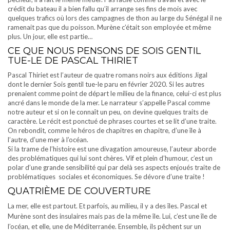
crédit du bateau il a bien fallu qu’il arrange ses fins de mois avec
quelques trafics où lors des campagnes de thon au large du Sénégal il ne
ramenait pas que du poisson. Murène c’était son employée et même
plus. Un jour, elle est partie…
CE QUE NOUS PENSONS DE SOIS GENTIL
TUE-LE DE PASCAL THIRIET
Pascal Thiriet est l’auteur de quatre romans noirs aux éditions Jigal
dont le dernier Sois gentil tue-le paru en février 2020. Si les autres
prenaient comme point de départ le milieu de la finance, celui-ci est plus
ancré dans le monde de la mer. Le narrateur s’appelle Pascal comme
notre auteur et si on le connaît un peu, on devine quelques traits de
caractère. Le récit est ponctué de phrases courtes et se lit d’une traite.
On rebondit, comme le héros de chapitres en chapitre, d’une île à
l’autre, d’une mer à l’océan.
Si la trame de l’histoire est une divagation amoureuse, l’auteur aborde
des problématiques qui lui sont chères. Vif et plein d’humour, c’est un
polar d’une grande sensibilité qui par delà ses aspects enjoués traite de
problématiques sociales et économiques. Se dévore d’une traite !
QUATRIÈME DE COUVERTURE
La mer, elle est partout. Et parfois, au milieu, il y a des îles. Pascal et
Murène sont des insulaires mais pas de la même île. Lui, c’est une île de
l’océan, et elle, une de Méditerranée. Ensemble, ils pêchent sur un