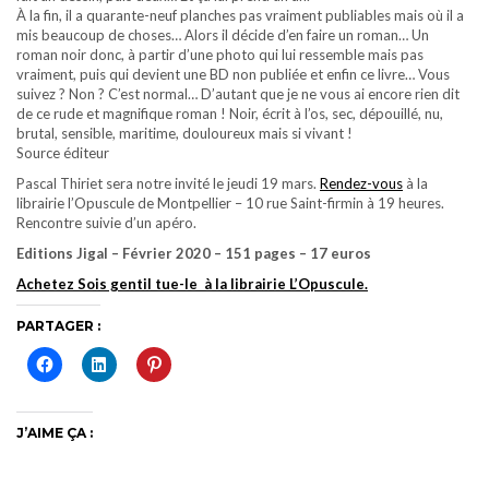
À la fin, il a quarante-neuf planches pas vraiment publiables mais où il a
mis beaucoup de choses… Alors il décide d’en faire un roman… Un
roman noir donc, à partir d’une photo qui lui ressemble mais pas
vraiment, puis qui devient une BD non publiée et enfin ce livre… Vous
suivez ? Non ? C’est normal… D’autant que je ne vous ai encore rien dit
de ce rude et magnifique roman ! Noir, écrit à l’os, sec, dépouillé, nu,
brutal, sensible, maritime, douloureux mais si vivant !
Source éditeur
Pascal Thiriet sera notre invité le jeudi 19 mars.
Rendez-vous
à la
librairie l’Opuscule de Montpellier – 10 rue Saint-firmin à 19 heures.
Rencontre suivie d’un apéro.
Editions Jigal – Février 2020 – 151 pages – 17 euros
Achetez
Sois gentil tue-le à la librairie L’Opuscule.
PARTAGER :
J’AIME ÇA :